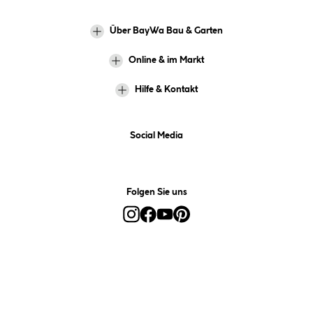
Über BayWa Bau & Garten
Online & im Markt
Hilfe & Kontakt
Social Media
Folgen Sie uns
Alle Preise inkl. gesetzl. Mehrwertsteuer zzgl.
Versandkosten
und ggf.
Nachnahmegebühren, wenn nicht anders angegeben.
*Preis bestimmt sich auf Basis Ihres hinterlegten Marktes.
**Nur für Inhaber der BayWa-Card. Nicht kombinierbar mit
Sofortrabatten, Aktionen, Rabatt-Coupons und Rabatt-Gutscheinen. Um