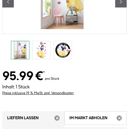
95.99 €
*
pro Stück
Inhalt:
1 Stück
Preise inklusive 19 % MwSt. zzgl. Versandkosten
LIEFERN LASSEN
IM MARKT ABHOLEN
ARTIKEL NICHT VERFÜGBAR
ARTIK