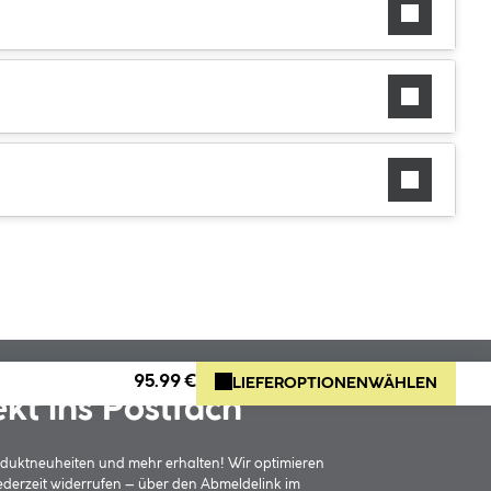
95.99 €
LIEFEROPTIONEN
WÄHLEN
ekt ins Postfach
oduktneuheiten und mehr erhalten! Wir optimieren
jederzeit widerrufen – über den Abmeldelink im