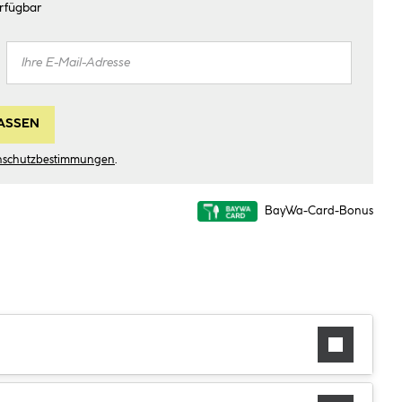
rfügbar
ASSEN
nschutzbestimmungen
.
BayWa-Card-Bonus