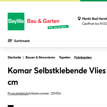
Markt:
Bad Hersf
Geöffnet bis 19:0
Sortiment
Zum Hauptinhalt springen
Startseite
Bauen & Renovieren
Tapeten
Fototapeten
Komar Selbstklebende Vlie
cm
Produktdetails
Artikelnummer:
125954