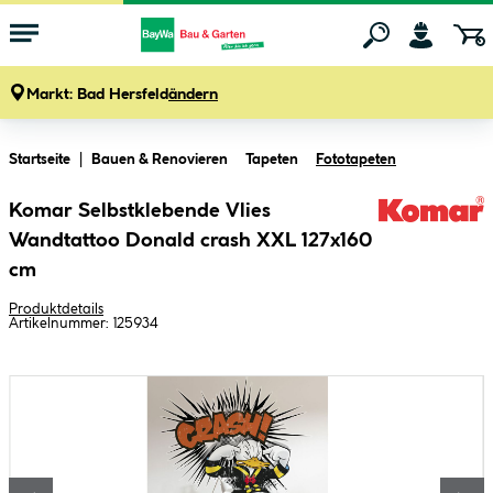
Markt:
Bad Hersfeld
ändern
Zum Hauptinhalt springen
Startseite
Bauen & Renovieren
Tapeten
Fototapeten
Komar Selbstklebende Vlies
Wandtattoo Donald crash XXL 127x160
cm
Produktdetails
Artikelnummer:
125934
Bildergalerie überspringen