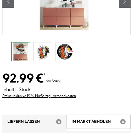
92.99 €
*
pro Stück
Inhalt:
1 Stück
Preise inklusive 19 % MwSt. zzgl. Versandkosten
LIEFERN LASSEN
IM MARKT ABHOLEN
ARTIKEL NICHT VERFÜGBAR
ARTIK