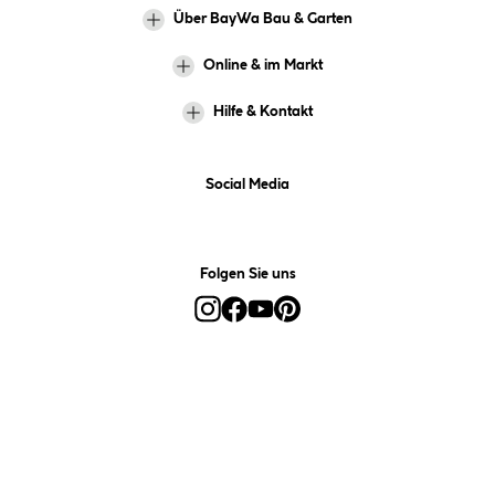
Über BayWa Bau & Garten
Online & im Markt
Hilfe & Kontakt
Social Media
Folgen Sie uns
Alle Preise inkl. gesetzl. Mehrwertsteuer zzgl.
Versandkosten
und ggf.
Nachnahmegebühren, wenn nicht anders angegeben.
*Preis bestimmt sich auf Basis Ihres hinterlegten Marktes.
**Nur für Inhaber der BayWa-Card. Nicht kombinierbar mit
Sofortrabatten, Aktionen, Rabatt-Coupons und Rabatt-Gutscheinen. Um
den BayWa-Card-Preis zu erhalten, legen Sie den Artikel in den
Warenkorb und hinterlegen Sie bei der Bestellung Ihre BayWa-Card-