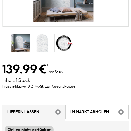
139.99 €
*
pro Stück
Inhalt:
1 Stück
Preise inklusive 19 % MwSt. zzgl. Versandkosten
LIEFERN LASSEN
IM MARKT ABHOLEN
ARTIKEL NICHT VERFÜGBAR
ARTIK
Online nicht verfügbar