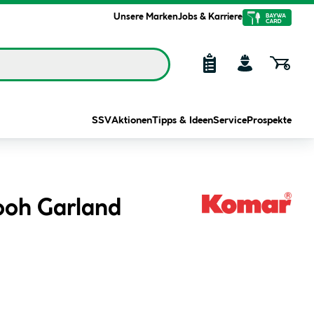
Unsere Marken
Jobs & Karriere
SSV
Aktionen
Tipps & Ideen
Service
Prospekte
Pooh Garland