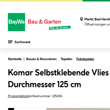
Markt:
Bad Hersf
Öffnet morgen u
Sortiment
Zum Hauptinhalt springen
Startseite
Bauen & Renovieren
Tapeten
Fototapeten
Komar Selbstklebende Vlies
Durchmesser 125 cm
Produktdetails
Artikelnummer:
125696