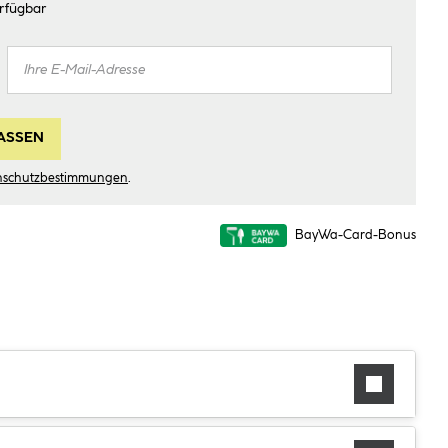
rfügbar
ASSEN
nschutzbestimmungen
.
BayWa-Card-Bonus