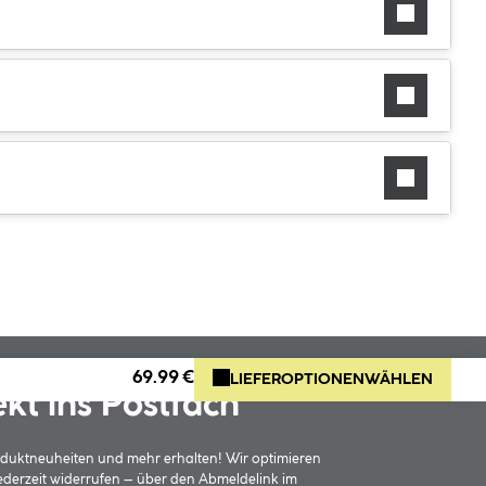
69.99 €
LIEFEROPTIONEN
WÄHLEN
ekt ins Postfach
oduktneuheiten und mehr erhalten! Wir optimieren
jederzeit widerrufen – über den Abmeldelink im