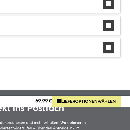
69.99 €
LIEFEROPTIONEN
WÄHLEN
ekt ins Postfach
oduktneuheiten und mehr erhalten! Wir optimieren
jederzeit widerrufen – über den Abmeldelink im