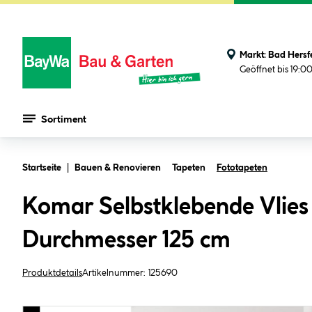
Markt:
Bad Hersf
Geöffnet bis 19:0
Sortiment
Zum Hauptinhalt springen
Startseite
Bauen & Renovieren
Tapeten
Fototapeten
Komar Selbstklebende Vlies
Durchmesser 125 cm
Produktdetails
Artikelnummer:
125690