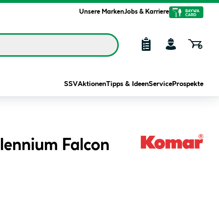
Unsere Marken
Jobs & Karriere
SSV
Aktionen
Tipps & Ideen
Service
Prospekte
llennium Falcon