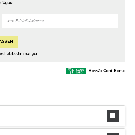
rfügbar
ASSEN
nschutzbestimmungen
.
BayWa-Card-Bonus