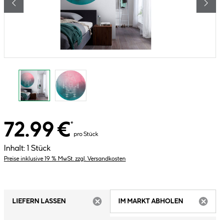
72.99 €
*
pro Stück
Inhalt:
1 Stück
Preise inklusive 19 % MwSt. zzgl. Versandkosten
LIEFERN LASSEN
IM MARKT ABHOLEN
ARTIKEL NICHT VERFÜGBAR
ARTIK