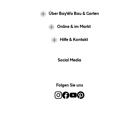
Über BayWa Bau & Garten
Online & im Markt
Hilfe & Kontakt
Social Media
Folgen Sie uns
Alle Preise inkl. gesetzl. Mehrwertsteuer zzgl.
Versandkosten
und ggf.
Nachnahmegebühren, wenn nicht anders angegeben.
*Preis bestimmt sich auf Basis Ihres hinterlegten Marktes.
**Nur für Inhaber der BayWa-Card. Nicht kombinierbar mit
Sofortrabatten, Aktionen, Rabatt-Coupons und Rabatt-Gutscheinen. Um