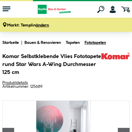
Markt:
Templin
ändern
Zum Hauptinhalt springen
Startseite
Bauen & Renovieren
Tapeten
Fototapeten
Komar Selbstklebende Vlies Fototapete
rund Star Wars A-Wing Durchmesser
125 cm
Produktdetails
Artikelnummer:
125689
Bildergalerie überspringen