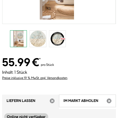
55.99 €
*
pro Stück
Inhalt:
1 Stück
Preise inklusive 19 % MwSt. zzgl. Versandkosten
LIEFERN LASSEN
IM MARKT ABHOLEN
ARTIKEL NICHT VERFÜGBAR
ARTIK
Online nicht verfügbar