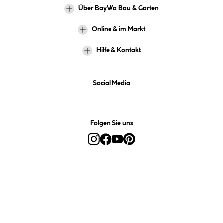
Über BayWa Bau & Garten
Online & im Markt
Hilfe & Kontakt
Social Media
Folgen Sie uns
Alle Preise inkl. gesetzl. Mehrwertsteuer zzgl.
Versandkosten
und ggf.
Nachnahmegebühren, wenn nicht anders angegeben.
*Preis bestimmt sich auf Basis Ihres hinterlegten Marktes.
**Nur für Inhaber der BayWa-Card. Nicht kombinierbar mit
Sofortrabatten, Aktionen, Rabatt-Coupons und Rabatt-Gutscheinen. Um
den BayWa-Card-Preis zu erhalten, legen Sie den Artikel in den
Warenkorb und hinterlegen Sie bei der Bestellung Ihre BayWa-Card-