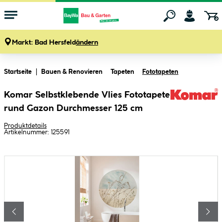
Markt:
Bad Hersfeld
ändern
Zum Hauptinhalt springen
Startseite
Bauen & Renovieren
Tapeten
Fototapeten
Komar Selbstklebende Vlies Fototapete
rund Gazon Durchmesser 125 cm
Produktdetails
Artikelnummer:
125591
Bildergalerie überspringen