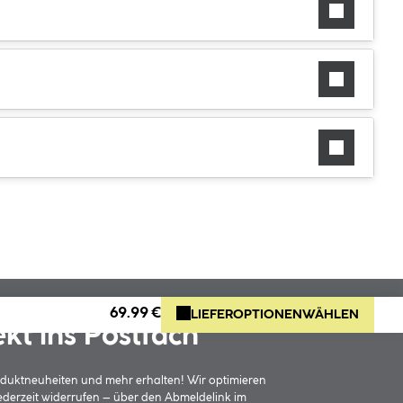
69.99 €
LIEFEROPTIONEN
WÄHLEN
ekt ins Postfach
oduktneuheiten und mehr erhalten! Wir optimieren
jederzeit widerrufen – über den Abmeldelink im