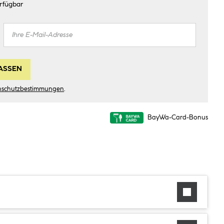
rfügbar
ASSEN
nschutzbestimmungen
.
BayWa-Card-Bonus