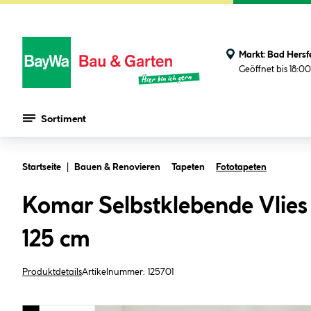
Markt:
Bad Hersf
Geöffnet bis 18:0
Sortiment
Zum Hauptinhalt springen
Startseite
Bauen & Renovieren
Tapeten
Fototapeten
Komar Selbstklebende Vlies
125 cm
Produktdetails
Artikelnummer:
125701