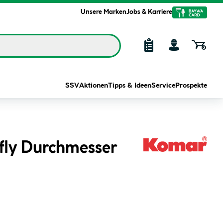
Unsere Marken
Jobs & Karriere
SSV
Aktionen
Tipps & Ideen
Service
Prospekte
fly Durchmesser