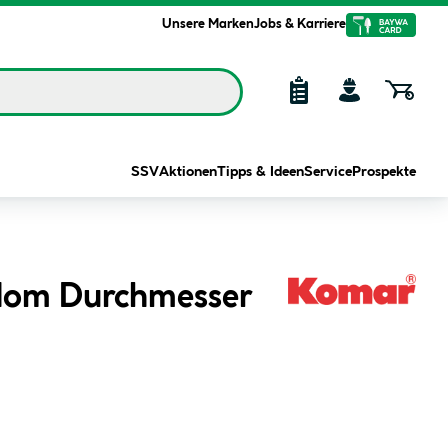
Unsere Marken
Jobs & Karriere
SSV
Aktionen
Tipps & Ideen
Service
Prospekte
gdom Durchmesser