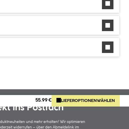
55.99 €
LIEFEROPTIONEN
WÄHLEN
ekt ins Postfach
oduktneuheiten und mehr erhalten! Wir optimieren
jederzeit widerrufen – über den Abmeldelink im