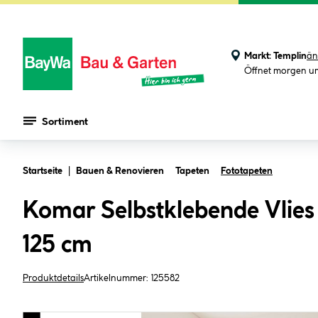
Markt:
Templin
än
Öffnet morgen u
Sortiment
Zum Hauptinhalt springen
Startseite
Bauen & Renovieren
Tapeten
Fototapeten
Komar Selbstklebende Vlie
125 cm
Produktdetails
Artikelnummer:
125582