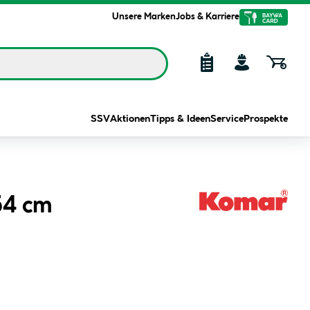
Unsere Marken
Jobs & Karriere
SSV
Aktionen
Tipps & Ideen
Service
Prospekte
54 cm