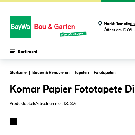
Markt:
Templin
än
Öffnet am 10.08.
Sortiment
Zum Hauptinhalt springen
Startseite
Bauen & Renovieren
Tapeten
Fototapeten
Komar Papier Fototapete Di
Produktdetails
Artikelnummer:
125869
Bildergalerie überspringen