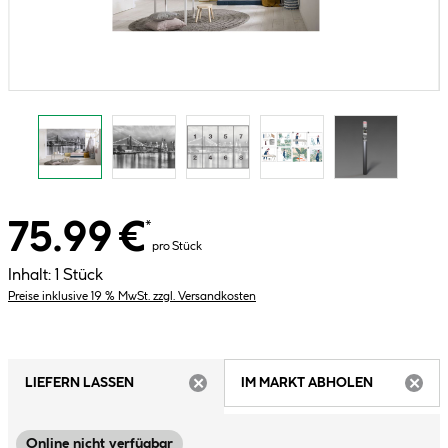
75.99 €
*
pro Stück
Inhalt:
1 Stück
Preise inklusive 19 % MwSt. zzgl. Versandkosten
LIEFERN LASSEN
IM MARKT ABHOLEN
ARTIKEL NICHT VERFÜGBAR
ARTIK
Online nicht verfügbar