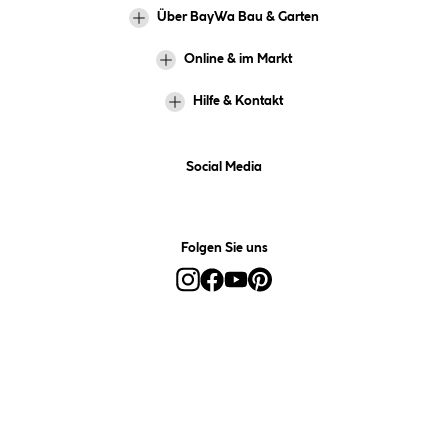
Über BayWa Bau & Garten
Online & im Markt
Hilfe & Kontakt
Social Media
Folgen Sie uns
Alle Preise inkl. gesetzl. Mehrwertsteuer zzgl.
Versandkosten
und ggf.
Nachnahmegebühren, wenn nicht anders angegeben.
*Preis bestimmt sich auf Basis Ihres hinterlegten Marktes.
**Nur für Inhaber der BayWa-Card. Nicht kombinierbar mit
Sofortrabatten, Aktionen, Rabatt-Coupons und Rabatt-Gutscheinen. Um
den BayWa-Card-Preis zu erhalten, legen Sie den Artikel in den
Warenkorb und hinterlegen Sie bei der Bestellung Ihre BayWa-Card-