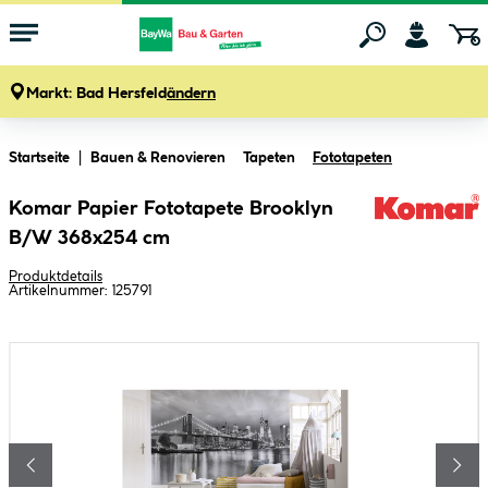
Markt:
Bad Hersfeld
ändern
Zum Hauptinhalt springen
Startseite
Bauen & Renovieren
Tapeten
Fototapeten
Komar Papier Fototapete Brooklyn
B/W 368x254 cm
Produktdetails
Artikelnummer:
125791
Bildergalerie überspringen