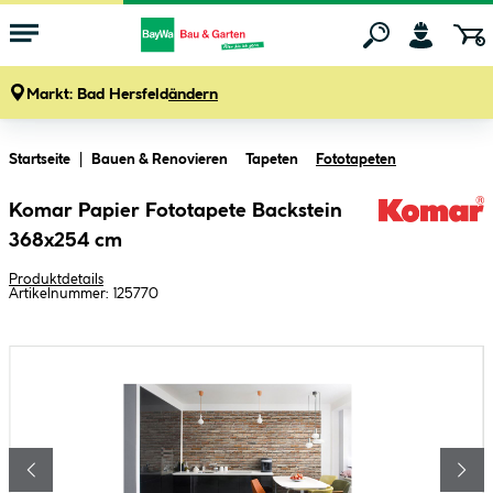
Markt:
Bad Hersfeld
ändern
Zum Hauptinhalt springen
Startseite
Bauen & Renovieren
Tapeten
Fototapeten
Komar Papier Fototapete Backstein
368x254 cm
Produktdetails
Artikelnummer:
125770
Bildergalerie überspringen