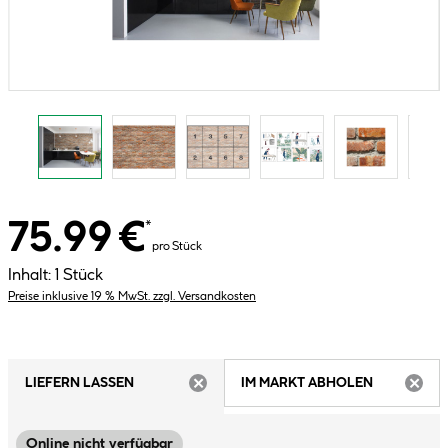
75.99 €
*
pro Stück
Inhalt:
1 Stück
Preise inklusive 19 % MwSt. zzgl. Versandkosten
LIEFERN LASSEN
IM MARKT ABHOLEN
ARTIKEL NICHT VERFÜGBAR
ARTIK
Online nicht verfügbar