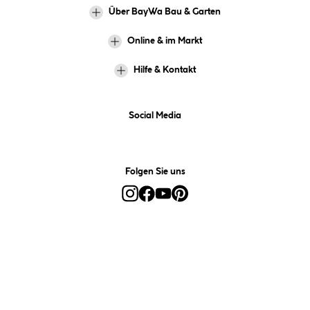
Über BayWa Bau & Garten
Online & im Markt
Hilfe & Kontakt
Social Media
Folgen Sie uns
Alle Preise inkl. gesetzl. Mehrwertsteuer zzgl.
Versandkosten
und ggf.
Nachnahmegebühren, wenn nicht anders angegeben.
*Preis bestimmt sich auf Basis Ihres hinterlegten Marktes.
**Nur für Inhaber der BayWa-Card. Nicht kombinierbar mit
Sofortrabatten, Aktionen, Rabatt-Coupons und Rabatt-Gutscheinen. Um
den BayWa-Card-Preis zu erhalten, legen Sie den Artikel in den
Warenkorb und hinterlegen Sie bei der Bestellung Ihre BayWa-Card-