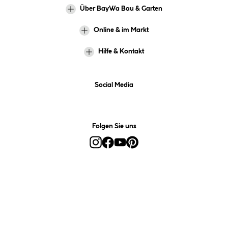
Über BayWa Bau & Garten
Online & im Markt
Hilfe & Kontakt
Social Media
Folgen Sie uns
Alle Preise inkl. gesetzl. Mehrwertsteuer zzgl.
Versandkosten
und ggf.
Nachnahmegebühren, wenn nicht anders angegeben.
*Preis bestimmt sich auf Basis Ihres hinterlegten Marktes.
**Nur für Inhaber der BayWa-Card. Nicht kombinierbar mit
Sofortrabatten, Aktionen, Rabatt-Coupons und Rabatt-Gutscheinen. Um
den BayWa-Card-Preis zu erhalten, legen Sie den Artikel in den
Warenkorb und hinterlegen Sie bei der Bestellung Ihre BayWa-Card-