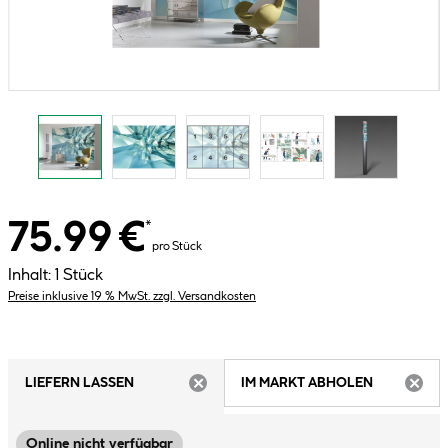
75.99 €
*
pro Stück
Inhalt:
1 Stück
Preise inklusive 19 % MwSt. zzgl. Versandkosten
LIEFERN LASSEN
IM MARKT ABHOLEN
ARTIKEL NICHT VERFÜGBAR
ARTIK
Online nicht verfügbar