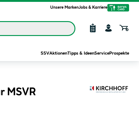
Unsere Marken
Jobs & Karriere
SSV
Aktionen
Tipps & Ideen
Service
Prospekte
für MSVR