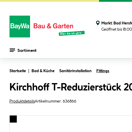
Markt:
Bad Hersf
Geöffnet bis 18:0
Sortiment
Zum Hauptinhalt springen
Startseite
Bad & Küche
Sanitärinstallation
Fittings
Kirchhoff T-Reduzierstück 
Produktdetails
Artikelnummer:
636866
Bildergalerie überspringen