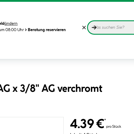
eld
ändern
 um 08:00 Uhr
Beratung reservieren
 AG x 3/8" AG verchromt
4.39 €
*
pro Stück