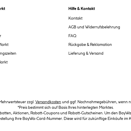
rkt
Hilfe & Kontakt
Kontakt
AGB und Widerrufsbelehrung
r
FAQ
Markt
Rückgabe & Reklamation
ngszeiten
Lieferung & Versand
Markt
. Mehrwertsteuer zzgl.
Versandkosten
und ggf. Nachnahmegebühren, wenn ni
*Preis bestimmt sich auf Basis Ihres hinterlegten Marktes.
abatten, Aktionen, Rabatt-Coupons und Rabatt-Gutscheinen. Um den BayWa-C
Bestellung Ihre BayWa-Card-Nummer. Diese wird für zukünftige Einkäufe im