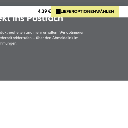
4.39 €
LIEFEROPTIONEN
WÄHLEN
ekt ins Postfach
oduktneuheiten und mehr erhalten! Wir optimieren
jederzeit widerrufen – über den Abmeldelink im
timmungen
.