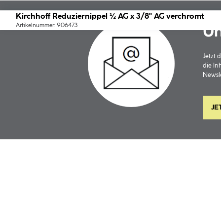
Kirchhoff Reduziernippel ½ AG x 3/8" AG verchromt
Artikelnummer: 906473
Un
Jetzt
die In
Newsle
JE