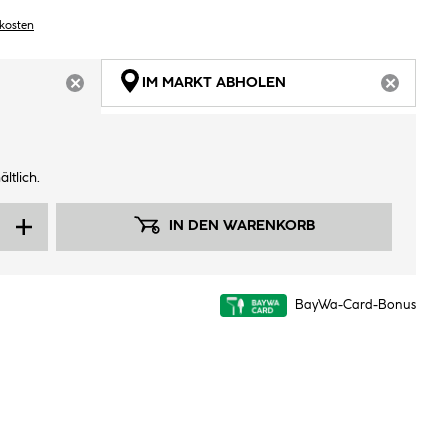
dkosten
IM MARKT ABHOLEN
ARTIKEL NICHT VERFÜGBAR
ARTIKEL
ltlich.
IN DEN WARENKORB
BayWa-Card-Bonus