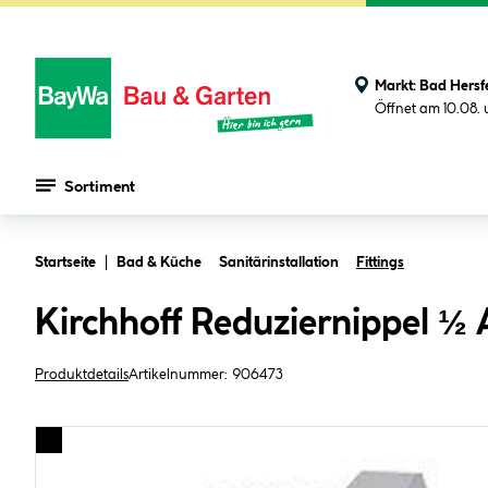
Markt:
Bad Hersf
Öffnet am 10.08.
Sortiment
Zum Hauptinhalt springen
Startseite
Bad & Küche
Sanitärinstallation
Fittings
Kirchhoff Reduziernippel ½
Produktdetails
Artikelnummer:
906473
Bildergalerie überspringen