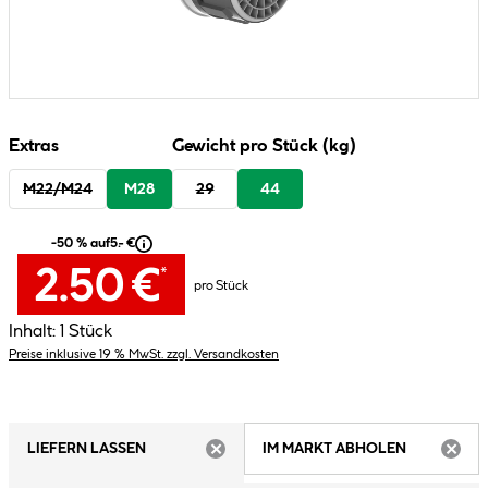
Extras
Gewicht pro Stück (kg)
M22/M24
M28
29
44
-50 % auf
5.- €
2.50 €
*
pro Stück
Inhalt:
1 Stück
Preise inklusive 19 % MwSt. zzgl. Versandkosten
LIEFERN LASSEN
IM MARKT ABHOLEN
ARTIKEL NICHT VERFÜGBAR
ARTIK