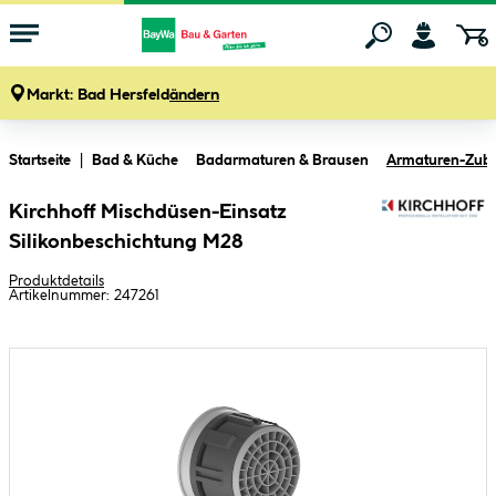
Markt:
Bad Hersfeld
ändern
Zum Hauptinhalt springen
Startseite
Bad & Küche
Badarmaturen & Brausen
Armaturen-Zub
Kirchhoff Mischdüsen-Einsatz
Silikonbeschichtung M28
Produktdetails
Artikelnummer:
247261
Bildergalerie überspringen