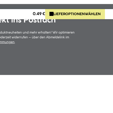
0.49 €
LIEFEROPTIONEN
WÄHLEN
ekt ins Postfach
oduktneuheiten und mehr erhalten! Wir optimieren
jederzeit widerrufen – über den Abmeldelink im
timmungen
.