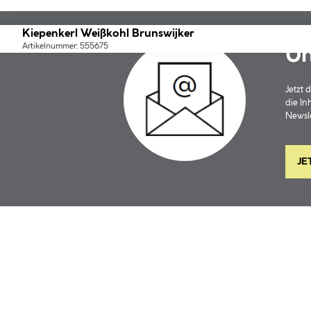
Kiepenkerl Weißkohl Brunswijker
Artikelnummer: 555675
Un
Jetzt
die In
Newsle
JE