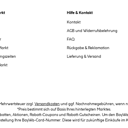
rkt
Hilfe & Kontakt
Kontakt
AGB und Widerrufsbelehrung
r
FAQ
Markt
Rückgabe & Reklamation
ngszeiten
Lieferung & Versand
Markt
. Mehrwertsteuer zzgl.
Versandkosten
und ggf. Nachnahmegebühren, wenn ni
*Preis bestimmt sich auf Basis Ihres hinterlegten Marktes.
abatten, Aktionen, Rabatt-Coupons und Rabatt-Gutscheinen. Um den BayWa-C
Bestellung Ihre BayWa-Card-Nummer. Diese wird für zukünftige Einkäufe im