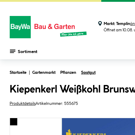
Markt:
Templin
än
Öffnet am 10.08.
Sortiment
Zum Hauptinhalt springen
Startseite
Gartenmarkt
Pflanzen
Saatgut
Kiepenkerl Weißkohl Brunsw
Produktdetails
Artikelnummer:
555675
Bildergalerie überspringen