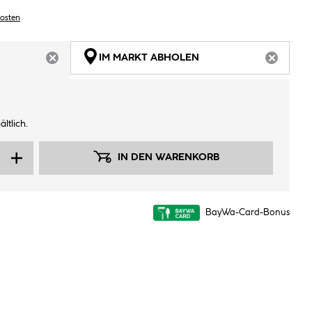
kosten
IM MARKT ABHOLEN
ARTIKEL NICHT VERFÜGBAR
ARTIKEL
ltlich.
IN DEN WARENKORB
BayWa-Card-Bonus