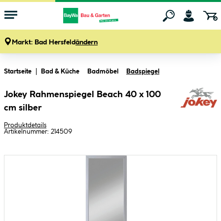
Markt:
Bad Hersfeld
ändern
Zum Hauptinhalt springen
Startseite
Bad & Küche
Badmöbel
Badspiegel
Jokey Rahmenspiegel Beach 40 x 100
cm silber
Produktdetails
Artikelnummer:
214509
Bildergalerie überspringen