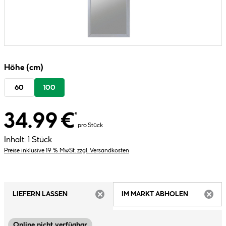
Höhe (cm)
60
100
34.99 €
*
pro Stück
Inhalt:
1 Stück
Preise inklusive 19 % MwSt. zzgl. Versandkosten
LIEFERN LASSEN
IM MARKT ABHOLEN
ARTIKEL NICHT VERFÜGBAR
ARTIK
Online nicht verfügbar