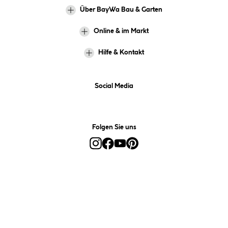
Über BayWa Bau & Garten
Online & im Markt
Hilfe & Kontakt
Social Media
Folgen Sie uns
Alle Preise inkl. gesetzl. Mehrwertsteuer zzgl.
Versandkosten
und ggf.
Nachnahmegebühren, wenn nicht anders angegeben.
*Preis bestimmt sich auf Basis Ihres hinterlegten Marktes.
**Nur für Inhaber der BayWa-Card. Nicht kombinierbar mit
Sofortrabatten, Aktionen, Rabatt-Coupons und Rabatt-Gutscheinen. Um
den BayWa-Card-Preis zu erhalten, legen Sie den Artikel in den
Warenkorb und hinterlegen Sie bei der Bestellung Ihre BayWa-Card-