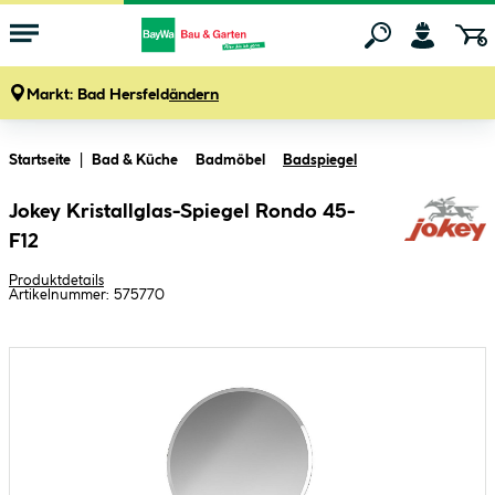
Markt:
Bad Hersfeld
ändern
Zum Hauptinhalt springen
Startseite
Bad & Küche
Badmöbel
Badspiegel
Jokey Kristallglas-Spiegel Rondo 45-
F12
Produktdetails
Artikelnummer:
575770
Bildergalerie überspringen