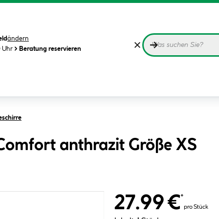
eld
ändern
0 Uhr
Beratung reservieren
eschirre
Comfort anthrazit Größe XS
27.99 €
*
pro Stück