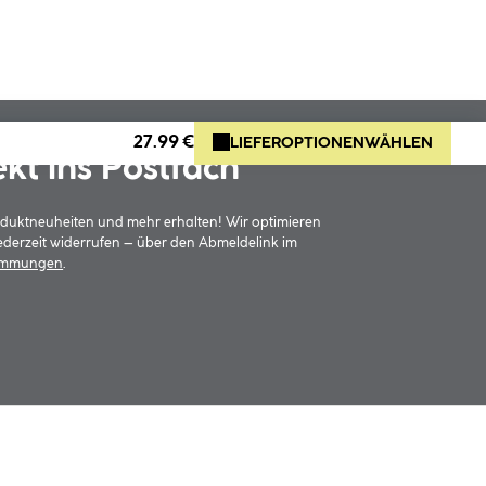
27.99 €
LIEFEROPTIONEN
WÄHLEN
ekt ins Postfach
oduktneuheiten und mehr erhalten! Wir optimieren
jederzeit widerrufen – über den Abmeldelink im
timmungen
.