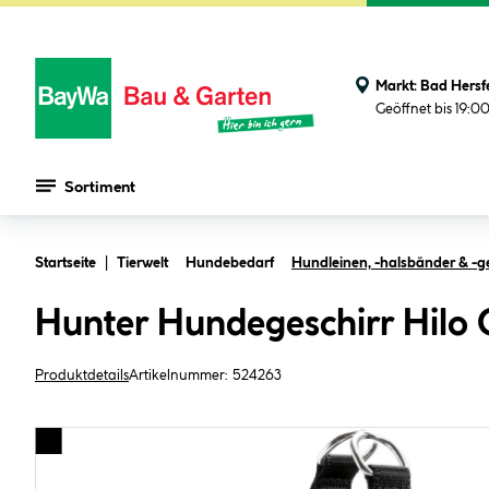
Markt:
Bad Hersf
Geöffnet bis 19:0
Sortiment
Zum Hauptinhalt springen
Startseite
Tierwelt
Hundebedarf
Hundleinen, -halsbänder & -g
Hunter Hundegeschirr Hilo 
Produktdetails
Artikelnummer:
524263
Bildergalerie überspringen