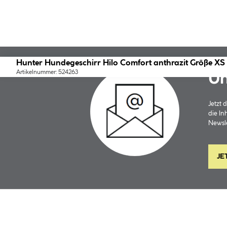
Hunter Hundegeschirr Hilo Comfort anthrazit Größe XS
Artikelnummer: 524263
Un
Jetzt
die In
Newsle
JE