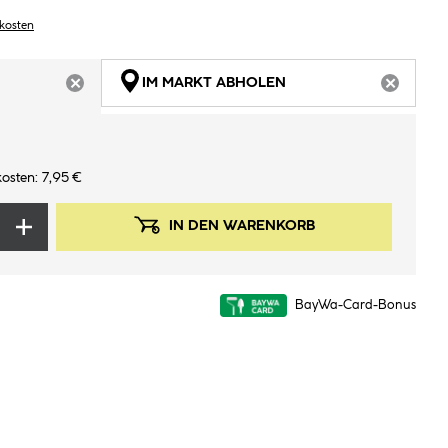
dkosten
IM MARKT ABHOLEN
ARTIKEL NICHT VERFÜGBAR
ARTIKEL
osten: 7,95 €
IN DEN WARENKORB
BayWa-Card-Bonus