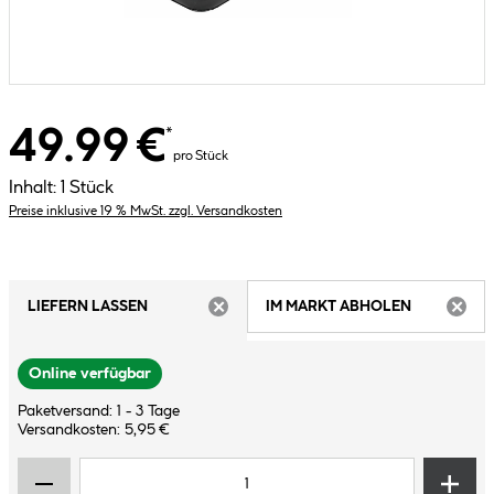
49.99 €
*
pro Stück
Inhalt:
1 Stück
Preise inklusive 19 % MwSt. zzgl. Versandkosten
LIEFERN LASSEN
IM MARKT ABHOLEN
ARTIKEL NICHT VERFÜGBAR
ARTIK
Online verfügbar
Paketversand: 1 - 3 Tage
Versandkosten: 5,95 €