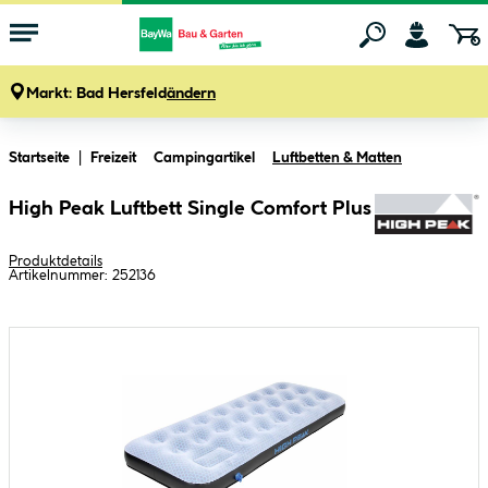
Markt:
Bad Hersfeld
ändern
Zum Hauptinhalt springen
Startseite
Freizeit
Campingartikel
Luftbetten & Matten
High Peak Luftbett Single Comfort Plus
Produktdetails
Artikelnummer:
252136
Bildergalerie überspringen