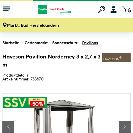
Markt:
Bad Hersfeld
ändern
Zum Hauptinhalt springen
Startseite
Gartenmarkt
Sonnenschutz
Pavillons
Haveson Pavillon Norderney 3 x 2,7 x 3
m
Produktdetails
Artikelnummer:
733870
Bildergalerie überspringen