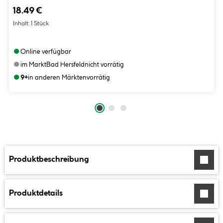
18.49 €
Inhalt:
1 Stück
●
Online verfügbar
●
im Markt
Bad Hersfeld
nicht vorrätig
●
9+
in anderen Märkten
vorrätig
Produktbeschreibung
Produktdetails