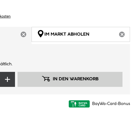
dkosten
IM MARKT ABHOLEN
ARTIKEL NICHT VERFÜGBAR
ARTIKEL
ltlich.
IN DEN WARENKORB
BayWa-Card-Bonus