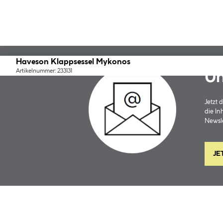
Haveson Klappsessel Mykonos
Artikelnummer: 233131
Un
Jetzt
die In
Newsle
JE