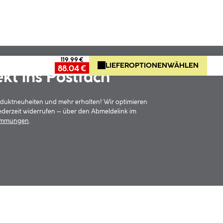
119.99 €
LIEFEROPTIONEN
WÄHLEN
88.04 €
ekt ins Postfach
oduktneuheiten und mehr erhalten! Wir optimieren
jederzeit widerrufen – über den Abmeldelink im
timmungen
.