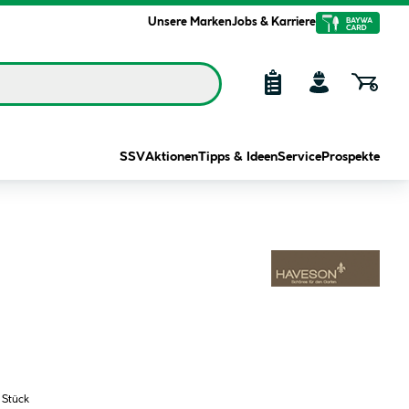
Unsere Marken
Jobs & Karriere
SSV
Aktionen
Tipps & Ideen
Service
Prospekte
 Stück