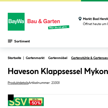
Markt:
Bad Hersf
Öffnet heute um 
Sortiment
Zum Hauptinhalt springen
Startseite
Gartenmarkt
Gartenmöbel
Gartenstühle & Gartenses
Haveson Klappsessel Myko
Produktdetails
Artikelnummer:
233131
Bildergalerie überspringen