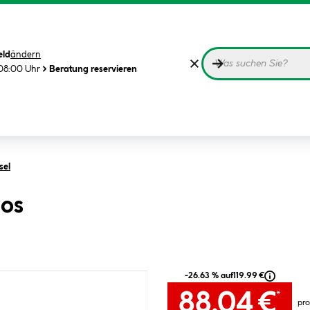
eld
ändern
08:00 Uhr
Beratung reservieren
sel
nos
-26.63 % auf
119.99 €
88.04 €
*
pro