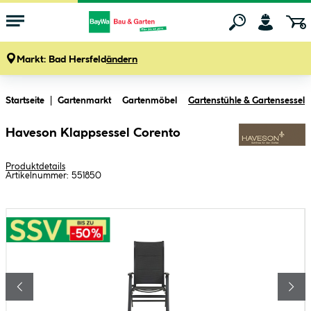
Markt:
Bad Hersfeld
ändern
Zum Hauptinhalt springen
Startseite
Gartenmarkt
Gartenmöbel
Gartenstühle & Gartensessel
Haveson Klappsessel Corento
Produktdetails
Artikelnummer:
551850
Bildergalerie überspringen