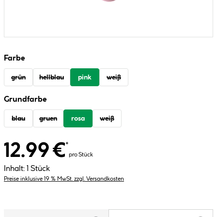
Farbe
grün
hellblau
pink
weiß
Grundfarbe
blau
gruen
rosa
weiß
12.99 €
*
pro Stück
Inhalt:
1 Stück
Preise inklusive 19 % MwSt. zzgl. Versandkosten