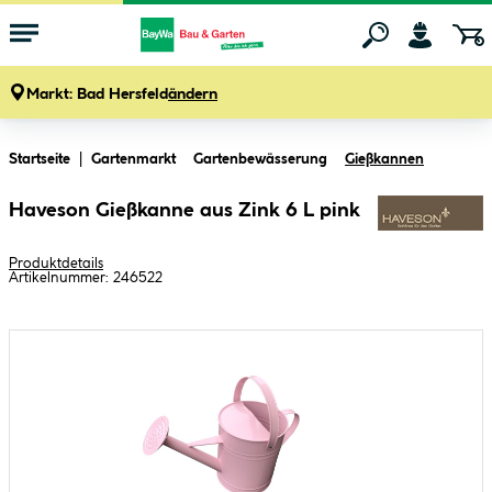
Markt:
Bad Hersfeld
ändern
Zum Hauptinhalt springen
Startseite
Gartenmarkt
Gartenbewässerung
Gießkannen
Haveson Gießkanne aus Zink 6 L pink
Produktdetails
Artikelnummer:
246522
Bildergalerie überspringen