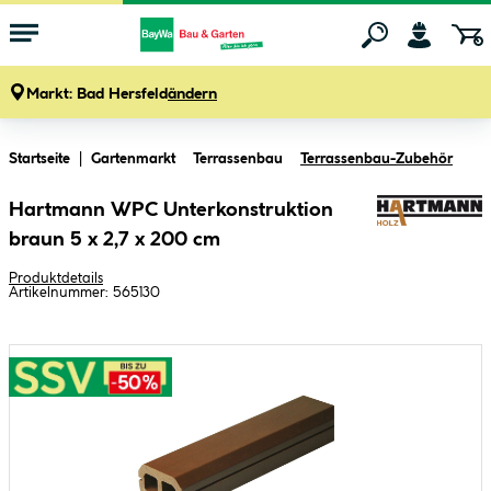
Markt:
Bad Hersfeld
ändern
Zum Hauptinhalt springen
Startseite
Gartenmarkt
Terrassenbau
Terrassenbau-Zubehör
Hartmann WPC Unterkonstruktion
braun 5 x 2,7 x 200 cm
Produktdetails
Artikelnummer:
565130
Bildergalerie überspringen