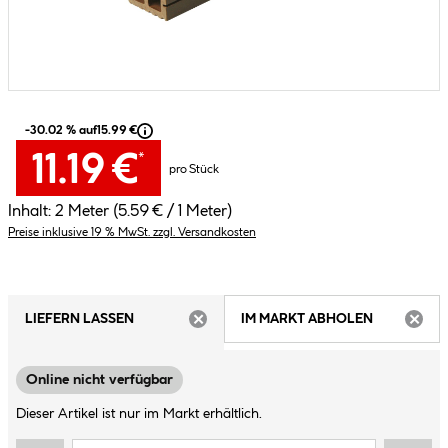
-30.02 % auf
15.99 €
11.19 €
*
pro Stück
Inhalt:
2 Meter
(5.59 € / 1 Meter)
Preise inklusive 19 % MwSt. zzgl. Versandkosten
LIEFERN LASSEN
IM MARKT ABHOLEN
ARTIKEL NICHT VERFÜGBAR
ARTIK
Online nicht verfügbar
Dieser Artikel ist nur im Markt erhältlich.