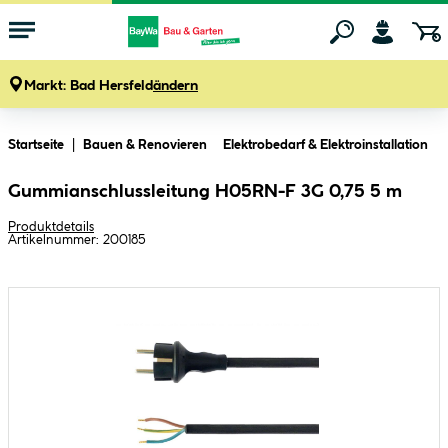
Markt:
Bad Hersfeld
ändern
Zum Hauptinhalt springen
Startseite
Bauen & Renovieren
Elektrobedarf & Elektroinstallation
Gummianschlussleitung H05RN-F 3G 0,75 5 m
Produktdetails
Artikelnummer:
200185
Bildergalerie überspringen