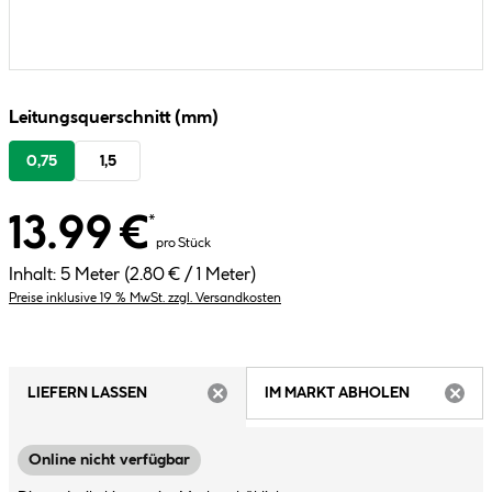
Leitungsquerschnitt (mm)
0,75
1,5
13.99 €
*
pro Stück
Inhalt:
5 Meter
(2.80 € / 1 Meter)
Preise inklusive 19 % MwSt. zzgl. Versandkosten
LIEFERN LASSEN
IM MARKT ABHOLEN
ARTIKEL NICHT VERFÜGBAR
ARTIK
Online nicht verfügbar