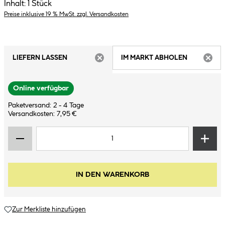
Inhalt:
1 Stück
Preise inklusive 19 % MwSt. zzgl. Versandkosten
LIEFERN LASSEN
IM MARKT ABHOLEN
ARTIKEL NICHT VERFÜGBAR
ARTIK
Online verfügbar
Paketversand: 2 - 4 Tage
Versandkosten: 7,95 €
IN DEN WARENKORB
Zur Merkliste hinzufügen