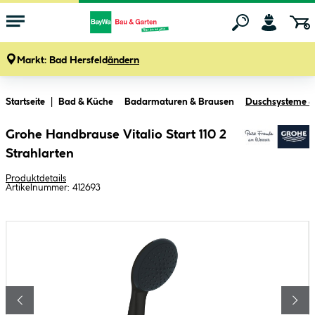
Markt:
Bad Hersfeld
ändern
Zum Hauptinhalt springen
Startseite
Bad & Küche
Badarmaturen & Brausen
Duschsysteme 
Grohe Handbrause Vitalio Start 110 2
Strahlarten
Produktdetails
Artikelnummer:
412693
Bildergalerie überspringen