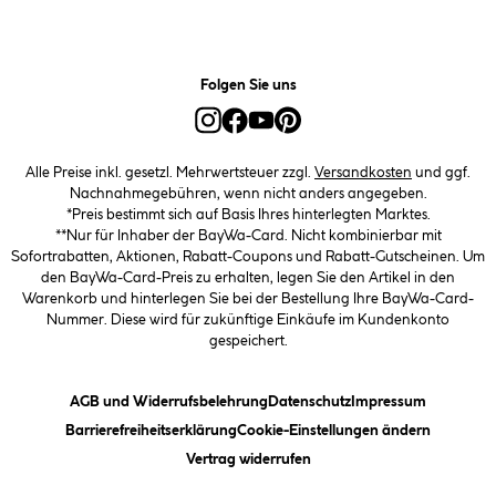
Folgen Sie uns
Alle Preise inkl. gesetzl. Mehrwertsteuer zzgl.
Versandkosten
und ggf.
Nachnahmegebühren, wenn nicht anders angegeben.
*Preis bestimmt sich auf Basis Ihres hinterlegten Marktes.
**Nur für Inhaber der BayWa-Card. Nicht kombinierbar mit
Sofortrabatten, Aktionen, Rabatt-Coupons und Rabatt-Gutscheinen. Um
den BayWa-Card-Preis zu erhalten, legen Sie den Artikel in den
Warenkorb und hinterlegen Sie bei der Bestellung Ihre BayWa-Card-
Nummer. Diese wird für zukünftige Einkäufe im Kundenkonto
gespeichert.
(öffnet ein Dialogfeld)
(öffnet ein Dialogfeld)
(öffnet ein
AGB und Widerrufsbelehrung
Datenschutz
Impressum
(öffnet ein Dialogfeld)
(öffnet ei
Barrierefreiheitserklärung
Cookie-Einstellungen ändern
Vertrag widerrufen