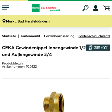
Markt:
Bad Hersfeld
ändern
Zum Hauptinhalt springen
Startseite
Gartenmarkt
Gartenbewässerung
Gartenschlauchventil
GEKA Gewindenippel Innengewinde 1/2
und Außengewinde 3/4
Produktdetails
Artikelnummer:
929422
Bildergalerie überspringen