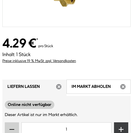
4.29 €
*
pro Stück
Inhalt:
1 Stück
Preise inklusive 19 % MwSt. zzgl. Versandkosten
LIEFERN LASSEN
IM MARKT ABHOLEN
ARTIKEL NICHT VERFÜGBAR
ARTIK
Online nicht verfügbar
Dieser Artikel ist nur im Markt erhältlich.