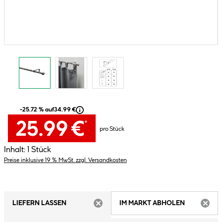
-25.72 % auf
34.99 €
25.99 €
*
pro Stück
Inhalt:
1 Stück
Preise inklusive 19 % MwSt. zzgl. Versandkosten
LIEFERN LASSEN
IM MARKT ABHOLEN
ARTIKEL NICHT VERFÜGBAR
ARTIK