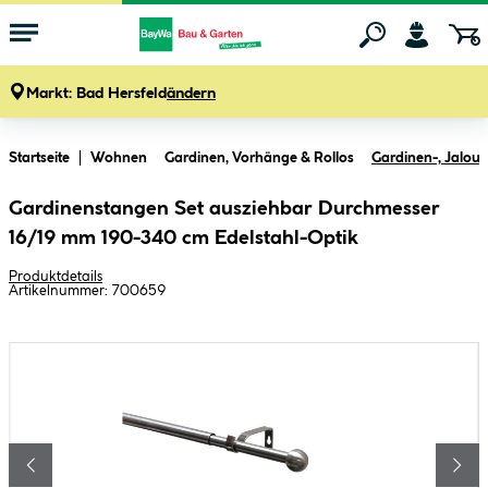
Markt:
Bad Hersfeld
ändern
Zum Hauptinhalt springen
Startseite
Wohnen
Gardinen, Vorhänge & Rollos
Gardinen-, Jalous
Gardinenstangen Set ausziehbar Durchmesser
16/19 mm 190-340 cm Edelstahl-Optik
Produktdetails
Artikelnummer:
700659
Bildergalerie überspringen