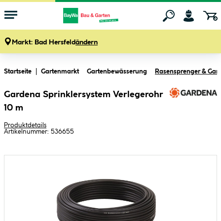
Markt:
Bad Hersfeld
ändern
Zum Hauptinhalt springen
Startseite
Gartenmarkt
Gartenbewässerung
Rasensprenger & Gar
Gardena Sprinklersystem Verlegerohr
10 m
Produktdetails
Artikelnummer:
536655
Bildergalerie überspringen