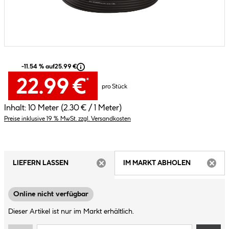
-11.54 % auf
25.99 €
22.99 €
*
pro Stück
Inhalt:
10 Meter
(2.30 € / 1 Meter)
Preise inklusive 19 % MwSt. zzgl. Versandkosten
LIEFERN LASSEN
IM MARKT ABHOLEN
ARTIKEL NICHT VERFÜGBAR
ARTIK
Online nicht verfügbar
Dieser Artikel ist nur im Markt erhältlich.