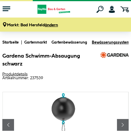
Markt:
Bad Hersfeld
ändern
Zum Hauptinhalt springen
Startseite
Gartenmarkt
Gartenbewässerung
Bewässerungssystem
Gardena Schwimm-Absaugung
schwarz
Produktdetails
Artikelnummer:
237539
Bildergalerie überspringen