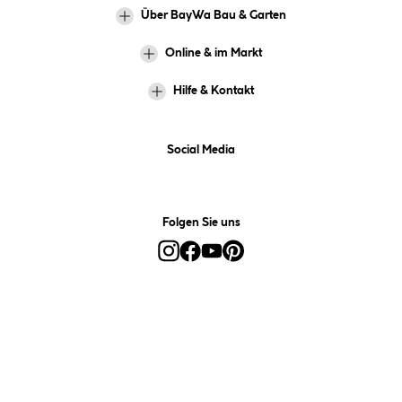
Über BayWa Bau & Garten
Online & im Markt
Hilfe & Kontakt
Social Media
Folgen Sie uns
Alle Preise inkl. gesetzl. Mehrwertsteuer zzgl.
Versandkosten
und ggf.
Nachnahmegebühren, wenn nicht anders angegeben.
*Preis bestimmt sich auf Basis Ihres hinterlegten Marktes.
**Nur für Inhaber der BayWa-Card. Nicht kombinierbar mit
Sofortrabatten, Aktionen, Rabatt-Coupons und Rabatt-Gutscheinen. Um
den BayWa-Card-Preis zu erhalten, legen Sie den Artikel in den
Warenkorb und hinterlegen Sie bei der Bestellung Ihre BayWa-Card-