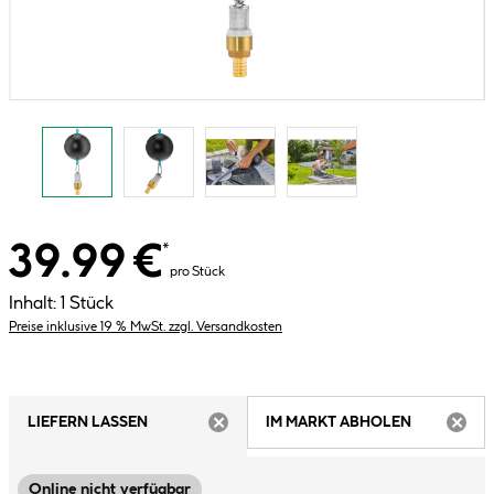
39.99 €
*
pro Stück
Inhalt:
1 Stück
Preise inklusive 19 % MwSt. zzgl. Versandkosten
LIEFERN LASSEN
IM MARKT ABHOLEN
ARTIKEL NICHT VERFÜGBAR
ARTIK
Online nicht verfügbar