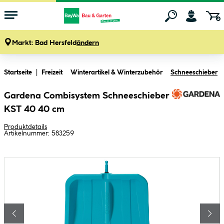
Markt:
Bad Hersfeld
ändern
Zum Hauptinhalt springen
Startseite
Freizeit
Winterartikel & Winterzubehör
Schneeschieber
Gardena Combisystem Schneeschieber
KST 40 40 cm
Produktdetails
Artikelnummer:
583259
Bildergalerie überspringen