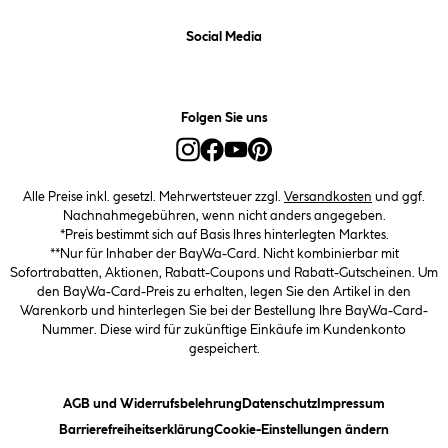
Social Media
Folgen Sie uns
Alle Preise inkl. gesetzl. Mehrwertsteuer zzgl.
Versandkosten
und ggf.
Nachnahmegebühren, wenn nicht anders angegeben.
*Preis bestimmt sich auf Basis Ihres hinterlegten Marktes.
**Nur für Inhaber der BayWa-Card. Nicht kombinierbar mit
Sofortrabatten, Aktionen, Rabatt-Coupons und Rabatt-Gutscheinen. Um
den BayWa-Card-Preis zu erhalten, legen Sie den Artikel in den
Warenkorb und hinterlegen Sie bei der Bestellung Ihre BayWa-Card-
Nummer. Diese wird für zukünftige Einkäufe im Kundenkonto
gespeichert.
(öffnet ein Dialogfeld)
(öffnet ein Dialogfeld)
(öffnet ein
AGB und Widerrufsbelehrung
Datenschutz
Impressum
(öffnet ein Dialogfeld)
(öffnet ei
Barrierefreiheitserklärung
Cookie-Einstellungen ändern