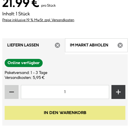
21.99 €
*
pro Stück
Inhalt:
1 Stück
Preise inklusive 19 % MwSt. zzgl. Versandkosten
LIEFERN LASSEN
IM MARKT ABHOLEN
ARTIKEL NICHT VERFÜGBAR
ARTIK
Online verfügbar
Paketversand: 1 - 3 Tage
Versandkosten: 5,95 €
IN DEN WARENKORB