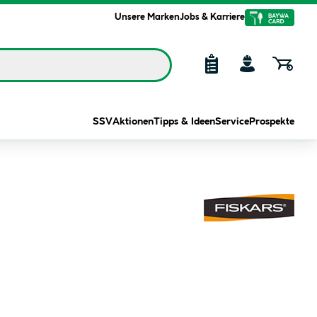
Unsere Marken
Jobs & Karriere
SSV
Aktionen
Tipps & Ideen
Service
Prospekte