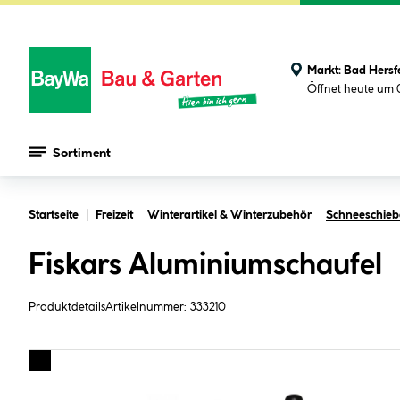
Markt:
Bad Hersf
Öffnet heute um 
Sortiment
Zum Hauptinhalt springen
Startseite
Freizeit
Winterartikel & Winterzubehör
Schneeschieb
Fiskars Aluminiumschaufel
Produktdetails
Artikelnummer:
333210
Bildergalerie überspringen