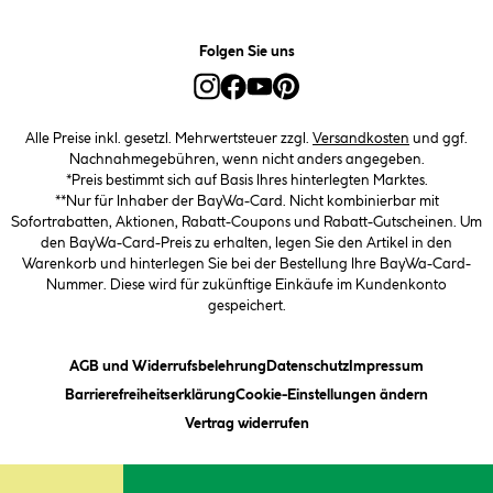
Folgen Sie uns
Alle Preise inkl. gesetzl. Mehrwertsteuer zzgl.
Versandkosten
und ggf.
Nachnahmegebühren, wenn nicht anders angegeben.
*Preis bestimmt sich auf Basis Ihres hinterlegten Marktes.
**Nur für Inhaber der BayWa-Card. Nicht kombinierbar mit
Sofortrabatten, Aktionen, Rabatt-Coupons und Rabatt-Gutscheinen. Um
den BayWa-Card-Preis zu erhalten, legen Sie den Artikel in den
Warenkorb und hinterlegen Sie bei der Bestellung Ihre BayWa-Card-
Nummer. Diese wird für zukünftige Einkäufe im Kundenkonto
gespeichert.
(öffnet ein Dialogfeld)
(öffnet ein Dialogfeld)
(öffnet ein
AGB und Widerrufsbelehrung
Datenschutz
Impressum
(öffnet ein Dialogfeld)
(öffnet ei
Barrierefreiheitserklärung
Cookie-Einstellungen ändern
Vertrag widerrufen