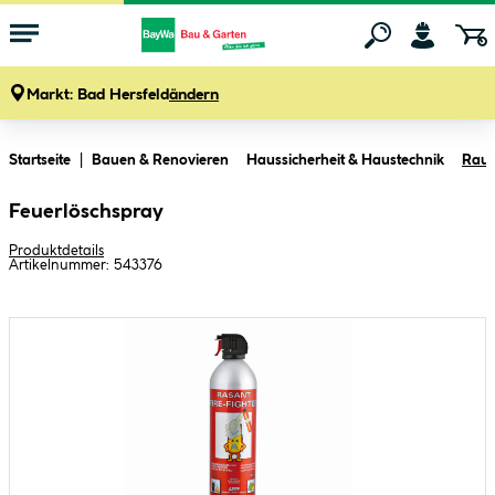
Markt:
Bad Hersfeld
ändern
Zum Hauptinhalt springen
Startseite
Bauen & Renovieren
Haussicherheit & Haustechnik
Rauc
Feuerlöschspray
Produktdetails
Artikelnummer:
543376
Bildergalerie überspringen