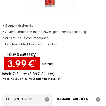
Schaumlöschgerät
Aluminiumbehäter mit hochwertiger Innenbeschichtung
600 ml A3F Schaumgemisch
Löschmittelstrahl jederzeit abstellbar
-33.39 % auf
5.99 €
3.99 €
*
pro Stück
Inhalt:
0,6 Liter
(6.65 € / 1 Liter)
Preise inklusive 19 % MwSt. zzgl. Versandkosten
LIEFERN LASSEN
IM MARKT ABHOLEN
ARTIKEL NICHT VERFÜGBAR
ARTIK