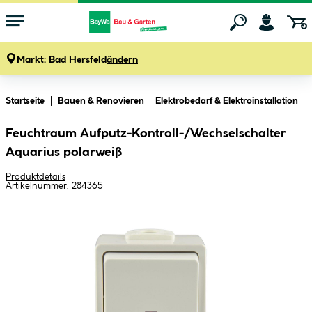
Markt:
Bad Hersfeld
ändern
Zum Hauptinhalt springen
Startseite
Bauen & Renovieren
Elektrobedarf & Elektroinstallation
Feuchtraum Aufputz-Kontroll-/Wechselschalter
Aquarius polarweiß
Produktdetails
Artikelnummer:
284365
Bildergalerie überspringen