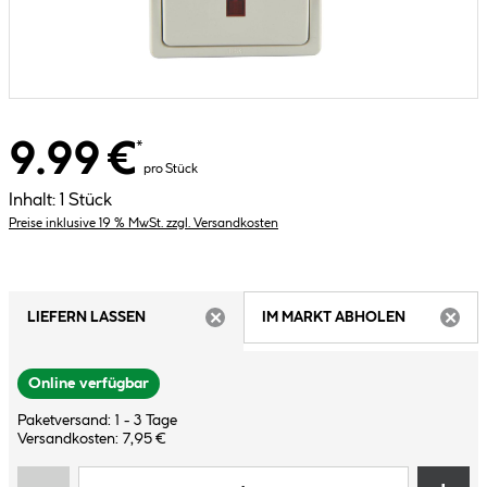
9.99 €
*
pro Stück
Inhalt:
1 Stück
Preise inklusive 19 % MwSt. zzgl. Versandkosten
LIEFERN LASSEN
IM MARKT ABHOLEN
ARTIKEL NICHT VERFÜGBAR
ARTIK
Online verfügbar
Paketversand: 1 - 3 Tage
Versandkosten: 7,95 €