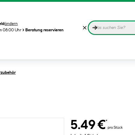
eld
ändern
m 08:00 Uhr
Beratung reservieren
rzubehör
5.49 €
*
pro Stück