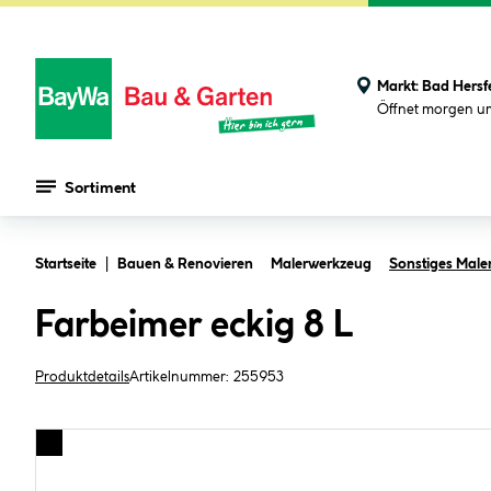
Markt:
Bad Hersf
Öffnet morgen u
Sortiment
Zum Hauptinhalt springen
Startseite
Bauen & Renovieren
Malerwerkzeug
Sonstiges Male
Farbeimer eckig 8 L
Produktdetails
Artikelnummer:
255953
Bildergalerie überspringen