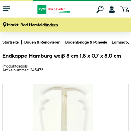
Markt:
Bad Hersfeld
ändern
Zum Hauptinhalt springen
Startseite
Bauen & Renovieren
Bodenbeläge & Paneele
Laminat-, 
Endkappe Hamburg weiß 8 cm 1,8 x 0,7 x 8,0 cm
Produktdetails
Artikelnummer:
245473
Bildergalerie überspringen