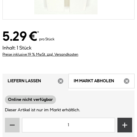
5.29 €
*
pro Stück
Inhalt:
1 Stück
Preise inklusive 19 % MwSt. zzgl. Versandkosten
LIEFERN LASSEN
IM MARKT ABHOLEN
ARTIKEL NICHT VERFÜGBAR
ARTIK
Online nicht verfügbar
Dieser Artikel ist nur im Markt erhältlich.