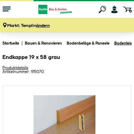
Markt:
Templin
ändern
Zum Hauptinhalt springen
Startseite
Bauen & Renovieren
Bodenbeläge & Paneele
Bodenleiste
Endkappe 19 x 58 grau
Produktdetails
Artikelnummer:
915070
Bildergalerie überspringen