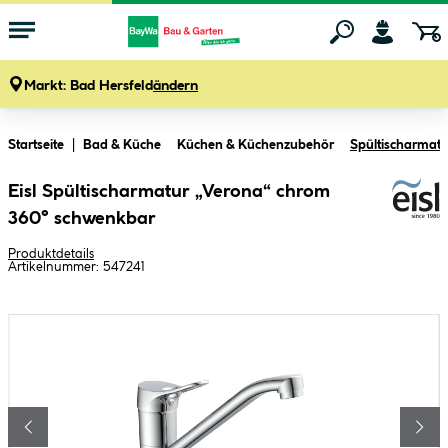
Markt:
Bad Hersfeld
ändern
Zum Hauptinhalt springen
Startseite
Bad & Küche
Küchen & Küchenzubehör
Spültischarmat
Eisl Spültischarmatur „Verona“ chrom
360° schwenkbar
Produktdetails
Artikelnummer:
547241
Bildergalerie überspringen