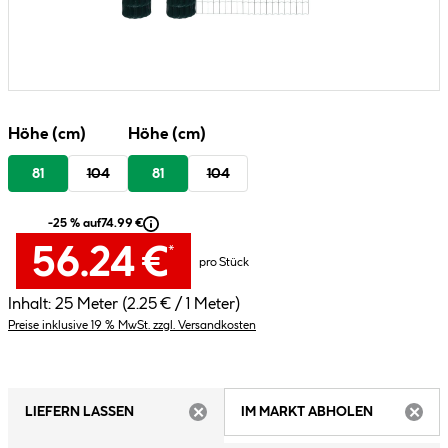
Höhe (cm)
Höhe (cm)
81
104
81
104
-25 % auf
74.99 €
56.24 €
*
pro Stück
Inhalt:
25 Meter
(2.25 € / 1 Meter)
Preise inklusive 19 % MwSt. zzgl. Versandkosten
LIEFERN LASSEN
IM MARKT ABHOLEN
ARTIKEL NICHT VERFÜGBAR
ARTIK