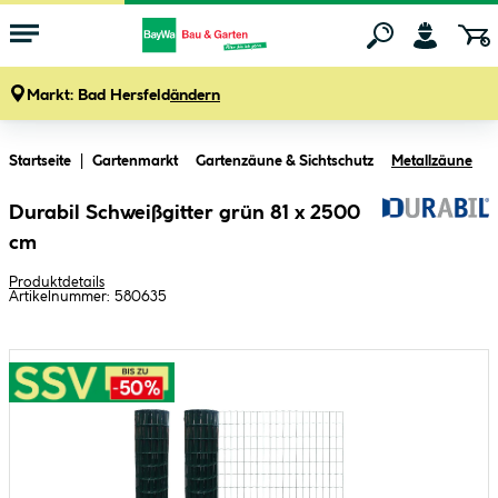
Markt:
Bad Hersfeld
ändern
Zum Hauptinhalt springen
Startseite
Gartenmarkt
Gartenzäune & Sichtschutz
Metallzäune
Durabil Schweißgitter grün 81 x 2500
cm
Produktdetails
Artikelnummer:
580635
Bildergalerie überspringen