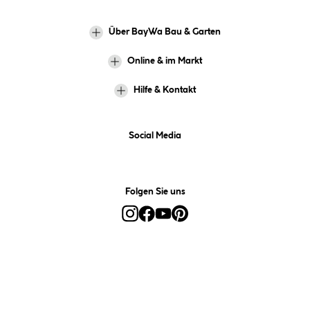
Über BayWa Bau & Garten
Online & im Markt
Hilfe & Kontakt
Social Media
Folgen Sie uns
Alle Preise inkl. gesetzl. Mehrwertsteuer zzgl.
Versandkosten
und ggf.
Nachnahmegebühren, wenn nicht anders angegeben.
*Preis bestimmt sich auf Basis Ihres hinterlegten Marktes.
**Nur für Inhaber der BayWa-Card. Nicht kombinierbar mit
Sofortrabatten, Aktionen, Rabatt-Coupons und Rabatt-Gutscheinen. Um