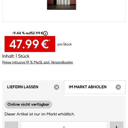
-9.44 % auf
52.99 €
47.99 €
*
pro Stück
Inhalt:
1 Stück
Preise inklusive 19 % MwSt. zzgl. Versandkosten
LIEFERN LASSEN
IM MARKT ABHOLEN
ARTIKEL NICHT VERFÜGBAR
ARTIK
Online nicht verfügbar
Dieser Artikel ist nur im Markt erhältlich.