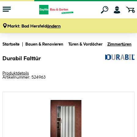
Markt:
Bad Hersfeld
ändern
Zum Hauptinhalt springen
Startseite
Bauen & Renovieren
Türen & Vordächer
Zimmertüren
Durabil Falttür
Produktdetails
Artikelnummer:
524963
Bildergalerie überspringen