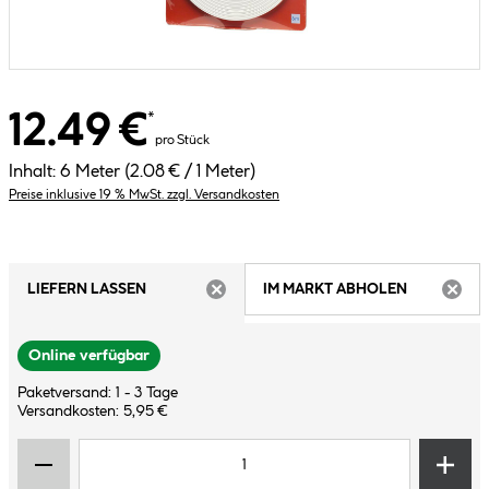
12.49 €
*
pro Stück
Inhalt:
6 Meter
(2.08 € / 1 Meter)
Preise inklusive 19 % MwSt. zzgl. Versandkosten
LIEFERN LASSEN
IM MARKT ABHOLEN
ARTIKEL NICHT VERFÜGBAR
ARTIK
Online verfügbar
Paketversand: 1 - 3 Tage
Versandkosten: 5,95 €