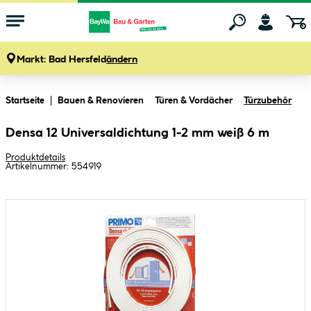
Markt:
Bad Hersfeld
ändern
Zum Hauptinhalt springen
Startseite
Bauen & Renovieren
Türen & Vordächer
Türzubehör
Densa 12 Universaldichtung 1-2 mm weiß 6 m
Produktdetails
Artikelnummer:
554919
Bildergalerie überspringen