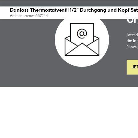
Danfoss Thermostatventil 1/2" Durchgang und Kopf Set
Artikelnummer: 557244
Un
Jetzt
die In
Newsle
JE