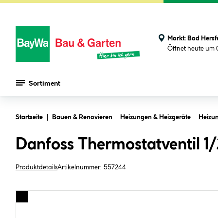
Markt:
Bad Hersf
Öffnet heute um 
Sortiment
Zum Hauptinhalt springen
Startseite
Bauen & Renovieren
Heizungen & Heizgeräte
Heizu
Danfoss Thermostatventil 1
Produktdetails
Artikelnummer:
557244
Bildergalerie überspringen