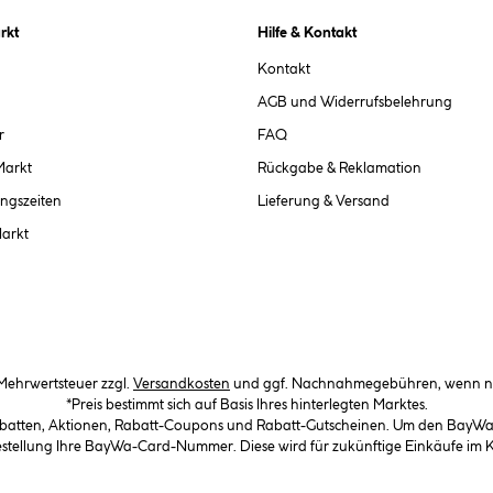
rkt
Hilfe & Kontakt
Kontakt
AGB und Widerrufsbelehrung
r
FAQ
Markt
Rückgabe & Reklamation
ngszeiten
Lieferung & Versand
Markt
. Mehrwertsteuer zzgl.
Versandkosten
und ggf. Nachnahmegebühren, wenn ni
*Preis bestimmt sich auf Basis Ihres hinterlegten Marktes.
abatten, Aktionen, Rabatt-Coupons und Rabatt-Gutscheinen. Um den BayWa-C
Bestellung Ihre BayWa-Card-Nummer. Diese wird für zukünftige Einkäufe im