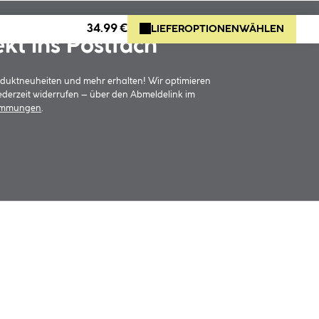
34.99 €
LIEFEROPTIONEN
WÄHLEN
ekt ins Postfach
oduktneuheiten und mehr erhalten! Wir optimieren
jederzeit widerrufen – über den Abmeldelink im
timmungen
.