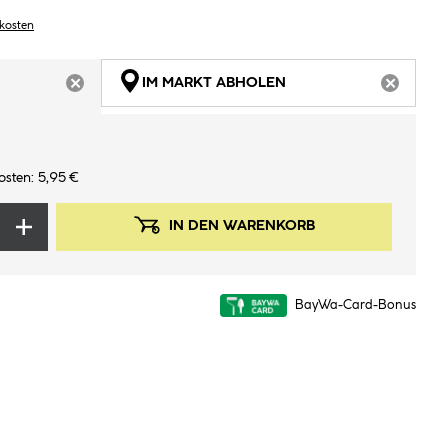
dkosten
IM MARKT ABHOLEN
ARTIKEL NICHT VERFÜGBAR
ARTIKEL
osten: 5,95 €
IN DEN WARENKORB
BayWa-Card-Bonus