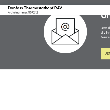
Danfoss Thermostatkopf RAV
Artikelnummer: 557242
Un
Jetzt
die In
Newsle
JE