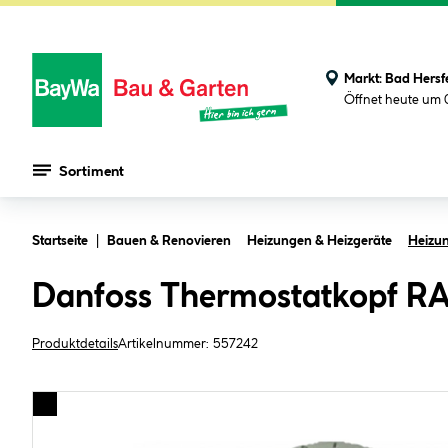
Markt:
Bad Hersf
Öffnet heute um 
Sortiment
Zum Hauptinhalt springen
Startseite
Bauen & Renovieren
Heizungen & Heizgeräte
Heizu
Danfoss Thermostatkopf R
Produktdetails
Artikelnummer:
557242
Bildergalerie überspringen