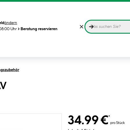
eld
ändern
08:00 Uhr
Beratung reservieren
ngszubehör
AV
34.99 €
*
pro Stück