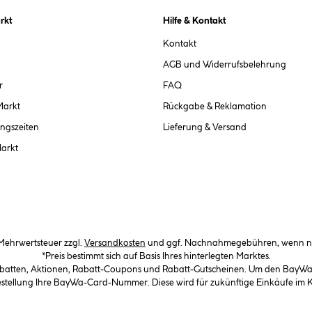
rkt
Hilfe & Kontakt
Kontakt
AGB und Widerrufsbelehrung
r
FAQ
Markt
Rückgabe & Reklamation
ngszeiten
Lieferung & Versand
Markt
. Mehrwertsteuer zzgl.
Versandkosten
und ggf. Nachnahmegebühren, wenn ni
*Preis bestimmt sich auf Basis Ihres hinterlegten Marktes.
abatten, Aktionen, Rabatt-Coupons und Rabatt-Gutscheinen. Um den BayWa-C
Bestellung Ihre BayWa-Card-Nummer. Diese wird für zukünftige Einkäufe im