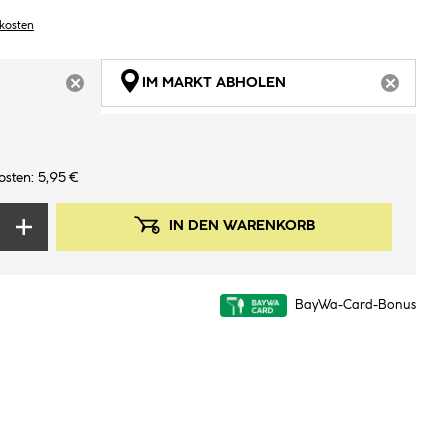
dkosten
IM MARKT ABHOLEN
ARTIKEL NICHT VERFÜGBAR
ARTIKEL
osten: 5,95 €
IN DEN WARENKORB
BayWa-Card-Bonus