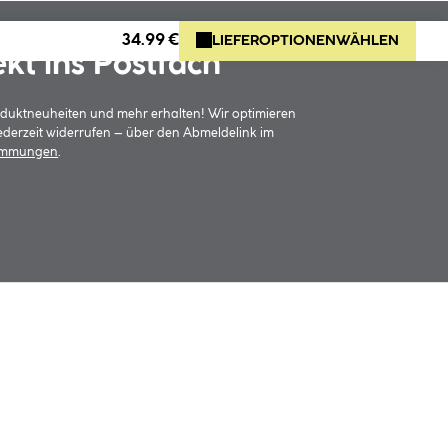
34.99 €
LIEFEROPTIONEN
WÄHLEN
ekt ins Postfach
oduktneuheiten und mehr erhalten! Wir optimieren
jederzeit widerrufen – über den Abmeldelink im
timmungen
.