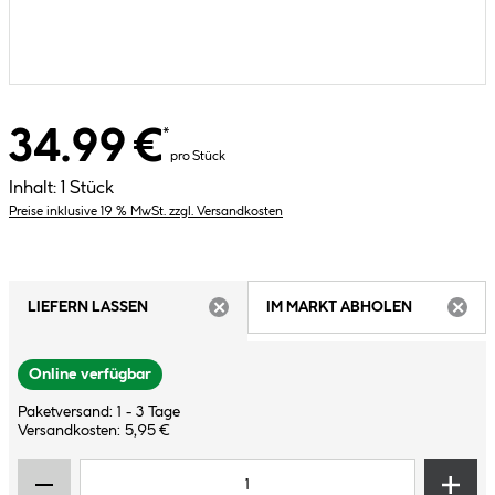
34.99 €
*
pro Stück
Inhalt:
1 Stück
Preise inklusive 19 % MwSt. zzgl. Versandkosten
LIEFERN LASSEN
IM MARKT ABHOLEN
ARTIKEL NICHT VERFÜGBAR
ARTIK
Online verfügbar
Paketversand: 1 - 3 Tage
Versandkosten: 5,95 €