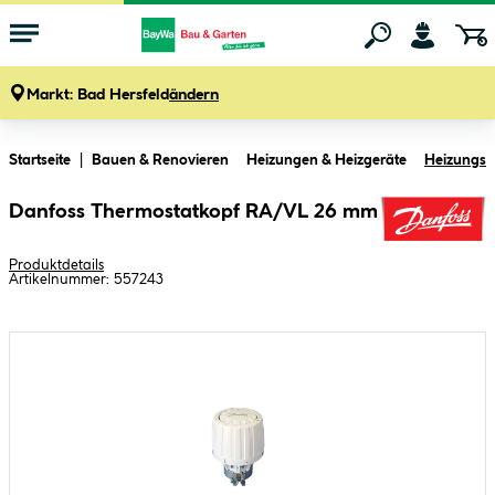
Markt:
Bad Hersfeld
ändern
Zum Hauptinhalt springen
Startseite
Bauen & Renovieren
Heizungen & Heizgeräte
Heizungsz
Danfoss Thermostatkopf RA/VL 26 mm
Produktdetails
Artikelnummer:
557243
Bildergalerie überspringen