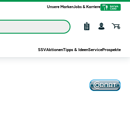
Unsere Marken
Jobs & Karriere
SSV
Aktionen
Tipps & Ideen
Service
Prospekte