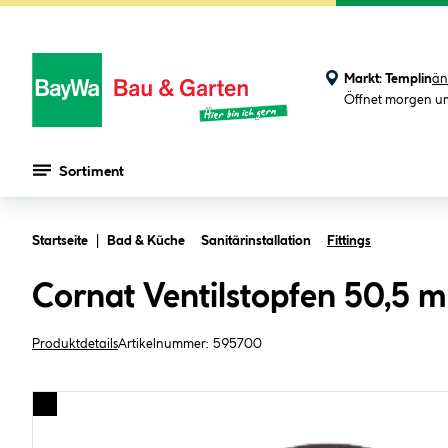
Markt:
Templin
än
Öffnet morgen u
Sortiment
Zum Hauptinhalt springen
Startseite
Bad & Küche
Sanitärinstallation
Fittings
Cornat Ventilstopfen 50,5 
Produktdetails
Artikelnummer:
595700
Bildergalerie überspringen