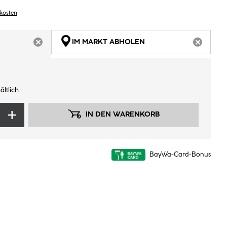
dkosten
IM MARKT ABHOLEN
ARTIKEL NICHT VERFÜGBAR
ARTIKEL
ltlich.
IN DEN WARENKORB
BayWa-Card-Bonus