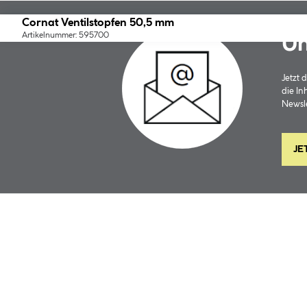
Cornat Ventilstopfen 50,5 mm
Artikelnummer: 595700
Un
Jetzt
die In
Newsle
JE