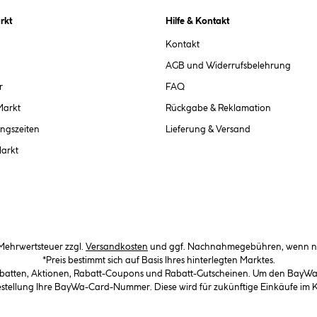
rkt
Hilfe & Kontakt
Kontakt
AGB und Widerrufsbelehrung
r
FAQ
Markt
Rückgabe & Reklamation
ngszeiten
Lieferung & Versand
Markt
. Mehrwertsteuer zzgl.
Versandkosten
und ggf. Nachnahmegebühren, wenn ni
*Preis bestimmt sich auf Basis Ihres hinterlegten Marktes.
abatten, Aktionen, Rabatt-Coupons und Rabatt-Gutscheinen. Um den BayWa-C
Bestellung Ihre BayWa-Card-Nummer. Diese wird für zukünftige Einkäufe im