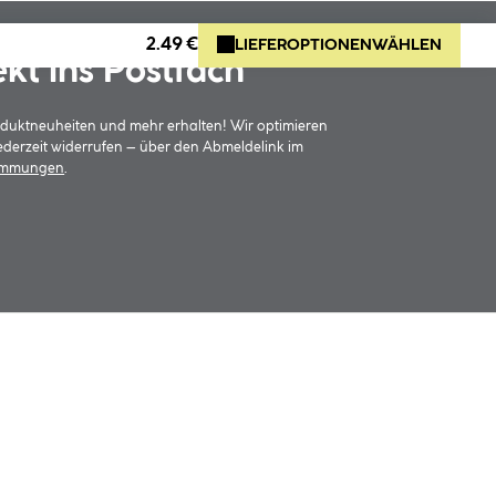
2.49 €
LIEFEROPTIONEN
WÄHLEN
ekt ins Postfach
oduktneuheiten und mehr erhalten! Wir optimieren
jederzeit widerrufen – über den Abmeldelink im
timmungen
.