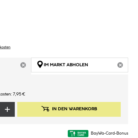
dkosten
IM MARKT ABHOLEN
ARTIKEL NICHT VERFÜGBAR
ARTIKEL
osten: 7,95 €
IN DEN WARENKORB
BayWa-Card-Bonus