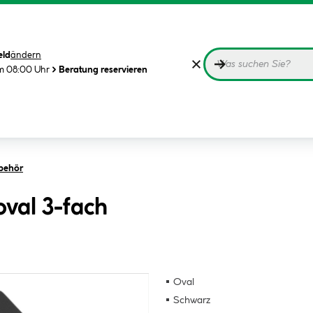
eld
ändern
m 08:00 Uhr
Beratung reservieren
behör
val 3-fach
Oval
Schwarz