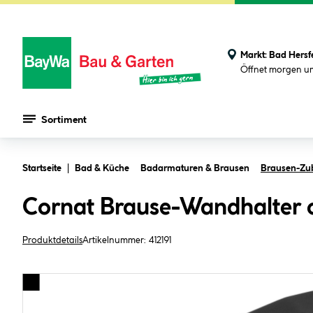
Markt:
Bad Hersf
Öffnet morgen u
Sortiment
Zum Hauptinhalt springen
Startseite
Bad & Küche
Badarmaturen & Brausen
Brausen-Zu
Cornat Brause-Wandhalter o
Produktdetails
Artikelnummer:
412191
Bildergalerie überspringen