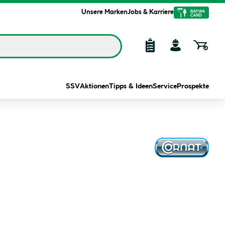
Unsere Marken
Jobs & Karriere
SSV
Aktionen
Tipps & Ideen
Service
Prospekte