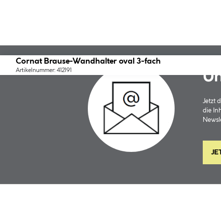
Cornat Brause-Wandhalter oval 3-fach
Artikelnummer: 412191
Un
Jetzt
die In
Newsle
JE