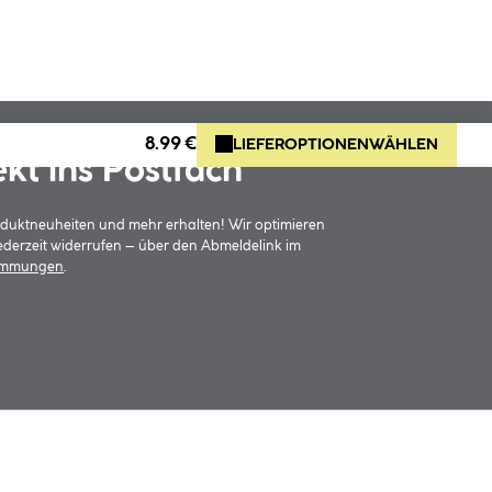
8.99 €
LIEFEROPTIONEN
WÄHLEN
ekt ins Postfach
oduktneuheiten und mehr erhalten! Wir optimieren
jederzeit widerrufen – über den Abmeldelink im
timmungen
.