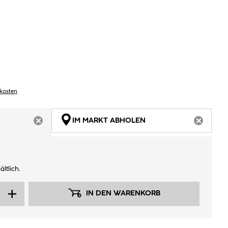
dkosten
IM MARKT ABHOLEN
ARTIKEL NICHT VERFÜGBAR
ARTIKEL
ltlich.
IN DEN WARENKORB