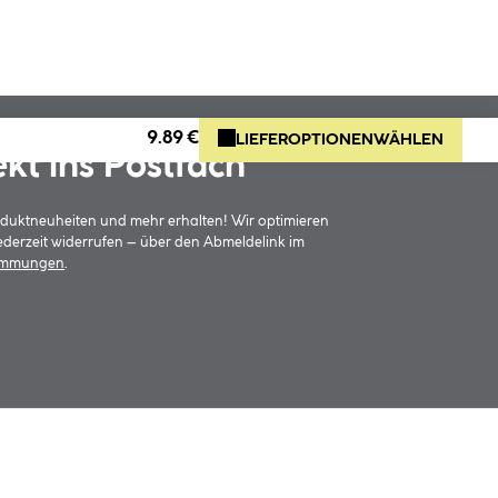
9.89 €
LIEFEROPTIONEN
WÄHLEN
ekt ins Postfach
oduktneuheiten und mehr erhalten! Wir optimieren
jederzeit widerrufen – über den Abmeldelink im
timmungen
.