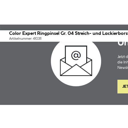
Color Expert Ringpinsel Gr. 04 Streich- und Lackierbors
Artikelnummer: 410311
Un
Jetzt
die In
Newsle
JE